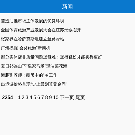
新闻
营造助推市场主体发展的优良环境
全国体育旅游产业发展大会在江苏无锡召开
张家界在哈萨克斯坦建立丝路驿站
广州挖掘“会奖旅游”新商机
部分实体店非质量问题退货难：退得轻松才能卖得更好
夏日祁连山下“皇家马场”现油菜花海
海豚驯养师：酷暑中的“冷工作
出境游价格首现“史上最划算黄金周”
2254
1
2
3
4
5
6
7
8
9
10
下一页
尾页