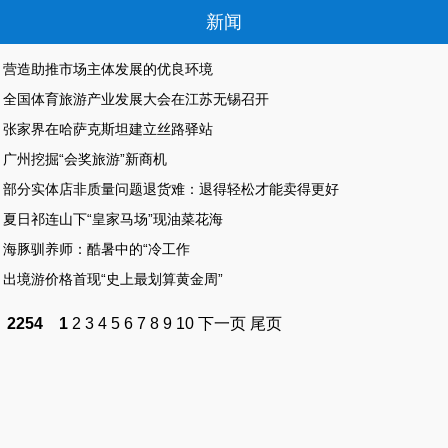
新闻
营造助推市场主体发展的优良环境
全国体育旅游产业发展大会在江苏无锡召开
张家界在哈萨克斯坦建立丝路驿站
广州挖掘“会奖旅游”新商机
部分实体店非质量问题退货难：退得轻松才能卖得更好
夏日祁连山下“皇家马场”现油菜花海
海豚驯养师：酷暑中的“冷工作
出境游价格首现“史上最划算黄金周”
2254
1
2
3
4
5
6
7
8
9
10
下一页
尾页