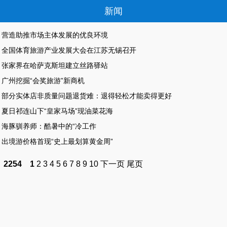
新闻
营造助推市场主体发展的优良环境
全国体育旅游产业发展大会在江苏无锡召开
张家界在哈萨克斯坦建立丝路驿站
广州挖掘“会奖旅游”新商机
部分实体店非质量问题退货难：退得轻松才能卖得更好
夏日祁连山下“皇家马场”现油菜花海
海豚驯养师：酷暑中的“冷工作
出境游价格首现“史上最划算黄金周”
2254
1
2
3
4
5
6
7
8
9
10
下一页
尾页