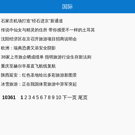
国际
石家庄机场打造“经石进京”新通道
传说中仙女与精灵的住所 带你感受不一样的土耳其
沈阳经济区在京召开旅游项目招商说明会
欧洲：瑞典恐袭又添安全阴影
38家上市旅企晒成绩单 指明旅游行业生存新法则
重庆至赫尔辛基直飞航线复航
陕西延安：红色圣地绘出多彩旅游新图景
冰雪旅游：正在我国体育旅游中异军突起
10361
1
2
3
4
5
6
7
8
9
10
下一页
尾页