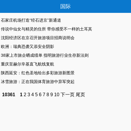
国际
石家庄机场打造“经石进京”新通道
传说中仙女与精灵的住所 带你感受不一样的土耳其
沈阳经济区在京召开旅游项目招商说明会
欧洲：瑞典恐袭又添安全阴影
38家上市旅企晒成绩单 指明旅游行业生存新法则
重庆至赫尔辛基直飞航线复航
陕西延安：红色圣地绘出多彩旅游新图景
冰雪旅游：正在我国体育旅游中异军突起
10361
1
2
3
4
5
6
7
8
9
10
下一页
尾页