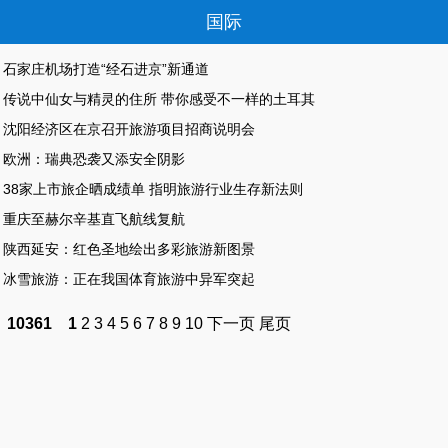
国际
石家庄机场打造“经石进京”新通道
传说中仙女与精灵的住所 带你感受不一样的土耳其
沈阳经济区在京召开旅游项目招商说明会
欧洲：瑞典恐袭又添安全阴影
38家上市旅企晒成绩单 指明旅游行业生存新法则
重庆至赫尔辛基直飞航线复航
陕西延安：红色圣地绘出多彩旅游新图景
冰雪旅游：正在我国体育旅游中异军突起
10361
1
2
3
4
5
6
7
8
9
10
下一页
尾页