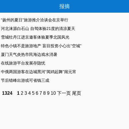
报摘
“扬州的夏日”旅游推介洽谈会在京举行
河北涞源白石山 自驾体验21度的清凉夏天
雪城牡丹江进京邀客体验夏季北国风光
特色小镇不是旅游地产 盲目投资小心出“空城”
厦门天气炎热市民海边戏水消暑
在线旅游平台发展存隐忧
中俄两国游客在边城黑河“闻鸡起舞”闹元宵
节后错峰出游或可省钱三成
1324
1
2
3
4
5
6
7
8
9
10
下一页
尾页