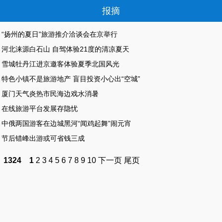
报摘
“扬州的夏日”旅游推介洽谈会在京举行
河北涞源白石山 自驾体验21度的清凉夏天
雪城牡丹江进京邀客体验夏季北国风光
特色小镇不是旅游地产 盲目投资小心出“空城”
厦门天气炎热市民海边戏水消暑
在线旅游平台发展存隐忧
中俄两国游客在边城黑河“闻鸡起舞”闹元宵
节后错峰出游或可省钱三成
1324
1
2
3
4
5
6
7
8
9
10
下一页
尾页