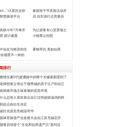
4A、5A景区全部
泰国宋干节庆祝活动开
智慧旅游平台
启 花车游行点亮曼谷
高铁今年7月将开
为让游客专心赏景瑞士
营 设计速度
小镇禁止拍照
m/h
中仙女与精灵的住
雾锁琴岛 美如仙境
带你感受不一样的
其
闻排行
鹿维生素D代谢通路中的两个关键基因受到了
老师想将父母位于领秀城的房子过户到自己
造助推市场主体发展的优良环境
什么总有人喜欢装出自己过得超级滋润的样
的起点由出生决定
诞灯光迷宫亮相温哥华
国体育旅游产业发展大会在江苏无锡召开
国将启动首个“文化和自然遗产日”系列活