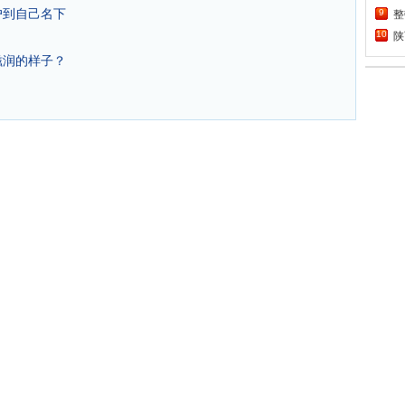
户到自己名下
9
整
10
陕
滋润的样子？
1
坚
2
泰
3
宝
4
为
5
第
6
中
7
张
8
中
9
古
10
“