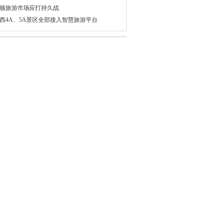
顿旅游市场应打持久战
西4A、5A景区全部接入智慧旅游平台
守在春运路上的那些绚丽“色彩”
国宋干节庆祝活动开启 花车游行点亮曼谷
兰高铁今年7月将开通运营 设计速度250km/
让游客专心赏景瑞士小镇禁止拍照
九届南京高淳水慢城荷花旅游节今日启幕
国阿根廷将互发10年签证 南美旅游说走就走
家界在哈萨克斯坦建立丝路驿站
国游客出境旅游消费 正向休闲深度游转型
巴首家超豪华酒店开业 每晚住宿费用可达万
扬州的夏日”旅游推介洽谈会在京举行