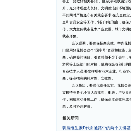
善上，要做好相关县(市、区)及参观线路沿
升，充分体现生态良好、文明整洁的环境面貌
平的同时严格遵守有关规定要求;在安全稳
全和食品安全等工作，制订详细预案，确保
传，大力宣传我市花木产业发展、城市文明
我市形象。
会议强调，要确保招商实效。举办花
门要用好花博会这个“国字号”资源和机遇，
商，确保签约项目、引资总额不少于去年，
游局等上级部门的对接，借助各级各部门的
专业技术人员;要发挥现有花木企业、行业
商，提高招商的针对性、实效性。
会议指出，要强化责任落实。花博会
宾接待等各个环节认真梳理、把关，严明责
作，积极主动开展工作，确保高质高效完成各
题，及时协调解决。
相关新闻
驯鹿维生素D代谢通路中的两个关键