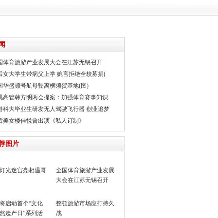
闻
国体育旅游产业发展大会在江苏无锡召开
0后女大学生带病父上学 婉言拒绝全校募捐(
国华盛顿号航母驶离横须贺基地(图)
视高管韩方明两会提案：加强体育赛事知识
港科大毕业生研发无人驾驶飞行器 创业追梦
0后美女楼佳悦曾出演《私人订制》
荐图片
灯光迷宫亮相温哥
全国体育旅游产业发展
大会在江苏无锡召开
将启动首个“文化
整顿旅游市场应打持久
然遗产日”系列活
战