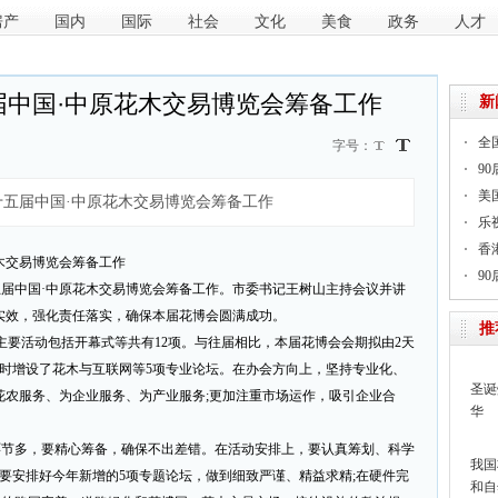
房产
国内
国际
社会
文化
美食
政务
人才
届中国·中原花木交易博览会筹备工作
新
全
字号：
9
美
五届中国·中原花木交易博览会筹备工作
乐
香
木交易博览会筹备工作
9
五届中国·中原花木交易博览会筹备工作。市委书记王树山主持会议并讲
实效，强化责任落实，确保本届花博会圆满成功。
推
，主要活动包括开幕式等共有12项。与往届相比，本届花博会会期拟由2天
同时增设了花木与互联网等5项专业论坛。在办会方向上，坚持专业化、
圣诞
花农服务、为企业服务、为产业服务;更加注重市场运作，吸引企业合
华
环节多，要精心筹备，确保不出差错。在活动安排上，要认真筹划、科学
我国
其要安排好今年新增的5项专题论坛，做到细致严谨、精益求精;在硬件完
和自