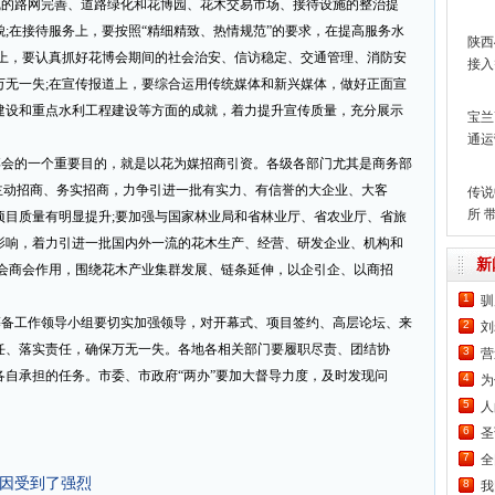
线的路网完善、道路绿化和花博园、花木交易市场、接待设施的整治提
动
;在接待服务上，要按照“精细精致、热情规范”的要求，在提高服务水
陕西
定上，要认真抓好花博会期间的社会治安、信访稳定、交通管理、消防安
接入
万无一失;在宣传报道上，要综合运用传统媒体和新兴媒体，做好正面宣
建设和重点水利工程建设等方面的成就，着力提升宣传质量，充分展示
宝兰
通运
250k
博会的一个重要目的，就是以花为媒招商引资。各级各部门尤其是商务部
主动招商、务实招商，力争引进一批有实力、有信誉的大企业、大客
传说
所 
项目质量有明显提升;要加强与国家林业局和省林业厅、省农业厅、省旅
土耳
影响，着力引进一批国内外一流的花木生产、经营、研发企业、机构和
新
协会商会作用，围绕花木产业集群发展、链条延伸，以企引企、以商招
1
驯
筹备工作领导小组要切实加强领导，对开幕式、项目签约、高层论坛、来
2
刘
任、落实责任，确保万无一失。各地各相关部门要履职尽责、团结协
3
营
自承担的任务。市委、市政府“两办”要加大督导力度，及时发现问
4
为
5
人
6
圣
7
全
基因受到了强烈
8
我