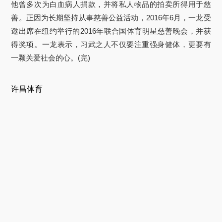
他曾多次为白血病人捐款，并将私人物品的拍卖所得用于慈
善。正因为长期坚持从事慈善公益活动，2016年6月，一龙受
邀出席在纽约举行的2016年联合国体育明星慈善晚会，并获
得奖项。一龙表示，习武之人不仅要注重强身健体，更要有
一颗关爱社会的心。(完)
许昌体育