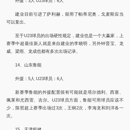
外援：3人 U23球员：6人
建业目前引进了萨利赫，留用了帕蒂尼奥，戈麦斯应当
可以复出。
至于U23球员的出场硬性规定，建业也是一个大赢家，上
赛季中超最佳新人就是来自建业的李晓明，另外钟晋宝、龙
威、梁雨、龙成也都有多次出场记录。
14、山东鲁能
外援：5人 U23球员：6人
新赛季鲁能的外援配置很有可能就是塔尔德利、西塞、
佩莱和尤西雷、吉尔。U23球员方面，鲁能可用球员应该不
少，陈哲超上赛季出场过3次，王炯2次，李海龙和刘洋各一
次。
15、天津权健