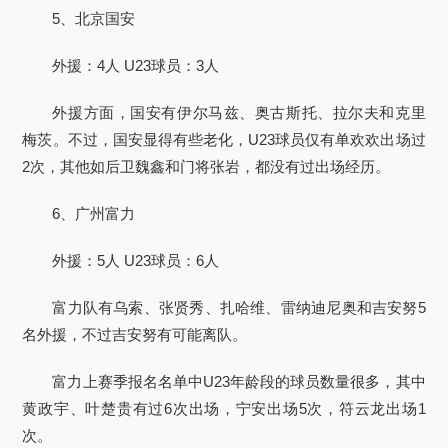
5、北京国安
外援：4人 U23球员：3人
外援方面，国安有伊尔马兹、奥古斯托、拉尔夫和克里
梅茨。不过，国安显得有些老化，U23球员仅有单欢欢出场过
2次，其他如后卫魏鑫和门将张岩，都没有过出场经历。
6、广州富力
外援：5人 U23球员：6人
富力队有乌索、张贤秀、扎哈维、雷纳迪尼奥和吉安努5
名外援，不过吉安努有可能离队。
富力上赛季报名名单中U23年龄段的球员数量很多，其中
黄政宇、叶楚贵有过6次出场，宁安出场5次，符云龙出场1
次。