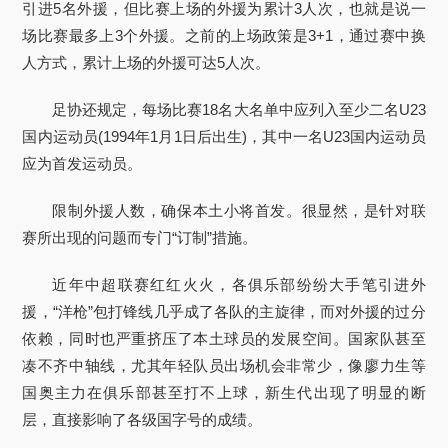
引进5名外援，但比赛上场的外援为累计3人次，也就是说一
场比赛最多上3个外援。之前的上场政策是3+1，通过赛中换
人方式，累计上场的外援可达5人次。
足协还规定，每场比赛18名大名单中应列入至少二名U23
国内运动员(1994年1月1日后出生)，其中一名U23国内运动员
应为首发运动员。
限制外援人数，确保本土小将首发。很显然，是针对联
赛所出现的问题而专门“订制”措施。
近年中超联赛红红火火，各俱乐部纷纷大手笔引进外
援，“洋枪”包打锋线几乎成了各队的主旋律，而对外援的过分
依赖，同时也严重挤压了本土球员的发展空间。国家队甚至
凑不齐中轴线，尤其年轻队员出场机会非常少，像廖力生等
国奥主力在俱乐部甚至打不上球，新生代出现了明显的断
层，直接影响了各级国字号的成绩。