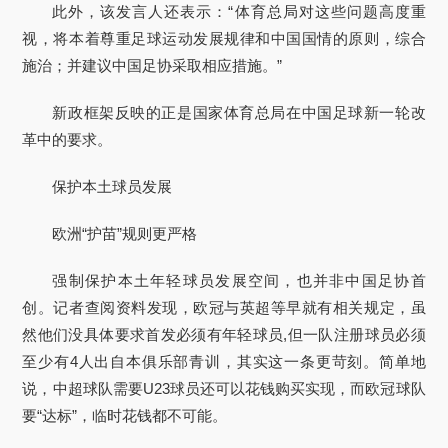
此外，该发言人还表示：“体育总局对这些问题高度重
视，将本着尊重足球运动发展规律和中国国情的原则，综合
施治；并建议中国足协采取相应措施。”
新政框架反映的正是国家体育总局在中国足球新一轮改
革中的要求。
保护本土球员发展
欧洲“护苗”规则更严格
强制保护本土年轻球员发展空间，也并非中国足协首
创。记者查阅资料发现，欧冠与英超等早就有相关规定，虽
然他们没具体要求首发必须有年轻球员,但一队注册球员必须
至少有4人出自本俱乐部青训，其实这一条更苛刻。简单地
说，中超球队需要U23球员还可以花钱购买实现，而欧冠球队
要“达标”，临时花钱都不可能。