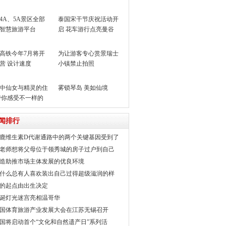
4A、5A景区全部
泰国宋干节庆祝活动开
智慧旅游平台
启 花车游行点亮曼谷
高铁今年7月将开
为让游客专心赏景瑞士
营 设计速度
小镇禁止拍照
m/h
中仙女与精灵的住
雾锁琴岛 美如仙境
带你感受不一样的
其
闻排行
鹿维生素D代谢通路中的两个关键基因受到了
老师想将父母位于领秀城的房子过户到自己
造助推市场主体发展的优良环境
什么总有人喜欢装出自己过得超级滋润的样
的起点由出生决定
诞灯光迷宫亮相温哥华
国体育旅游产业发展大会在江苏无锡召开
国将启动首个“文化和自然遗产日”系列活