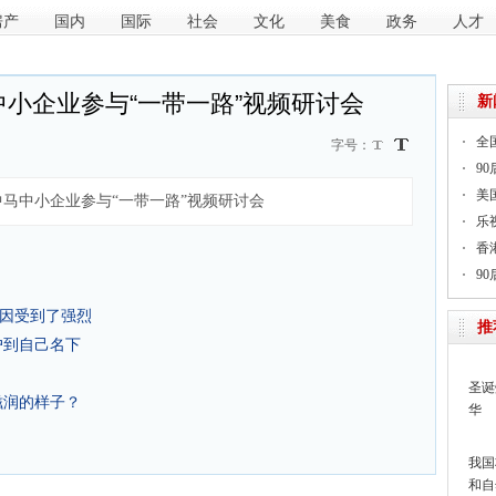
房产
国内
国际
社会
文化
美食
政务
人才
小企业参与“一带一路”视频研讨会
新
全
字号：
9
美
马中小企业参与“一带一路”视频研讨会
乐
香
9
基因受到了强烈
推
户到自己名下
圣诞
滋润的样子？
华
我国
和自