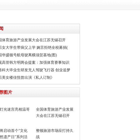
闻
国体育旅游产业发展大会在江苏无锡召开
0后女大学生带病父上学 婉言拒绝全校募捐(
国华盛顿号航母驶离横须贺基地(图)
视高管韩方明两会提案：加强体育赛事知识
港科大毕业生研发无人驾驶飞行器 创业追梦
0后美女楼佳悦曾出演《私人订制》
荐图片
灯光迷宫亮相温哥
全国体育旅游产业发展
大会在江苏无锡召开
将启动首个“文化
整顿旅游市场应打持久
然遗产日”系列活
战