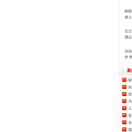
动
陕西
接入
宝兰
通运
250k
传说
所 
土耳
新
1
驯
2
刘
3
营
4
为
5
人
6
圣
7
全
8
我