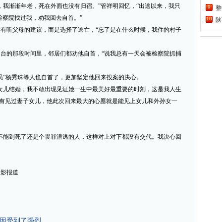
，我渐渐年老，死在外面也没有归宿。”管祥明回忆，“出逃以来，我只
9
整
检察院找过我，劝我回去自首。”
10
陕
有听父母的建议，而是选择了逃亡，“忘了是在什么时候，我住的村子
1
坚
2
泰
台的那段时间里，邻居们都劝他自首，“说我总有一天会被检察院抓捕
3
宝
4
为
员”杨秀珠等人也自首了，更加坚定他回来投案的决心。
5
第
女儿结婚，我不敢出现见证她一生中最美好最重要的时刻，这是我人生
6
中
没有见过妻子女儿，他此次回来最大的心愿就是能见上女儿和外孙女一
7
张
8
中
9
古
不能到死了还是个畏罪潜逃的人，这样对上对下都没有交代。我决心回
10
“
摄影报道
基因受到了强烈