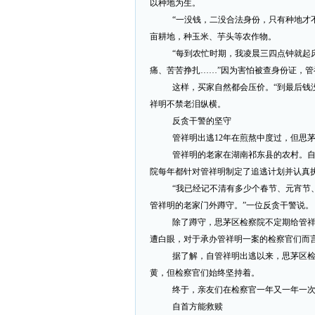
以种地为生。
“一没钱，二没合法身份，只有种地才
亩耕地，种玉米、芋头等农作物。
“每到农忙时期，我凌晨三四点钟就起
痛、苦苦挣扎……”因为害怕被查身份证，
这样，买家自然都会压价。“到最后钱
祥明不禁老泪纵横。
反贪干警的坚守
管祥明出逃12年在煎熬中度过，但思
管祥明的老家在湖南祁东县的农村。自2
院每年都针对管祥明制定了追逃计划并认真
“我已经记不清有多少个春节、元宵节
管祥明的老家门外蹲守。”一位反贪干警说。
除了蹲守，思茅区检察院不定期给管
遭白眼，对于承办管祥明一案的检察官们而
据了解，自管祥明出逃以来，思茅区检
黄，但检察官们始终坚持着。
终于，亲友们在检察官一年又一年一
自首方能救赎