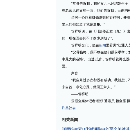
“堂哥告诉我，我的女儿已经结婚生子
在老家见过父母一面，他们告诉我，云南的
当时一心想着赚钱退赃的管祥明，并没
里人们都知道了我是逃犯。”
管祥明说，在《刑法修正案（九）》出
的，现在回去判不了多少刑期了”。
管祥明交代，他在
新闻
里看见“红通人
“父母临终，我不敢在他们跟前尽孝；
中最大的遗憾”。出逃以后，管祥明就再也
面。
声音
“我自杀过多次都没有成功。我就想，
来自首，净化心灵，做回正常人。”
——管祥明
云报全媒体记者 程权 通讯员 赖金雁 
许昌
社会
相关新闻
驯鹿维生素D代谢通路中的两个关键