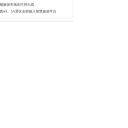
顿旅游市场应打持久战
西4A、5A景区全部接入智慧旅游平台
守在春运路上的那些绚丽“色彩”
国宋干节庆祝活动开启 花车游行点亮曼谷
兰高铁今年7月将开通运营 设计速度250km/
让游客专心赏景瑞士小镇禁止拍照
九届南京高淳水慢城荷花旅游节今日启幕
国阿根廷将互发10年签证 南美旅游说走就走
家界在哈萨克斯坦建立丝路驿站
国游客出境旅游消费 正向休闲深度游转型
巴首家超豪华酒店开业 每晚住宿费用可达万
扬州的夏日”旅游推介洽谈会在京举行