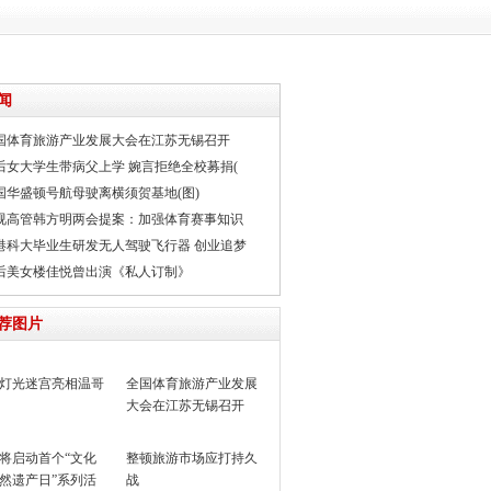
闻
国体育旅游产业发展大会在江苏无锡召开
0后女大学生带病父上学 婉言拒绝全校募捐(
国华盛顿号航母驶离横须贺基地(图)
视高管韩方明两会提案：加强体育赛事知识
港科大毕业生研发无人驾驶飞行器 创业追梦
0后美女楼佳悦曾出演《私人订制》
荐图片
灯光迷宫亮相温哥
全国体育旅游产业发展
大会在江苏无锡召开
将启动首个“文化
整顿旅游市场应打持久
然遗产日”系列活
战