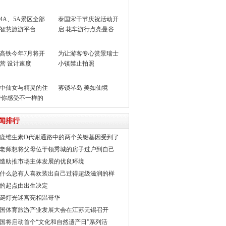
4A、5A景区全部
泰国宋干节庆祝活动开
智慧旅游平台
启 花车游行点亮曼谷
高铁今年7月将开
为让游客专心赏景瑞士
营 设计速度
小镇禁止拍照
m/h
中仙女与精灵的住
雾锁琴岛 美如仙境
带你感受不一样的
其
闻排行
鹿维生素D代谢通路中的两个关键基因受到了
老师想将父母位于领秀城的房子过户到自己
造助推市场主体发展的优良环境
什么总有人喜欢装出自己过得超级滋润的样
的起点由出生决定
诞灯光迷宫亮相温哥华
国体育旅游产业发展大会在江苏无锡召开
国将启动首个“文化和自然遗产日”系列活