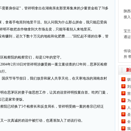
动
不需要身份证”，管祥明拿出在湖南亲友那里筹集来的少量资金租了70多
陕西
接入
床，拿着手电筒到地里干活。别人问我为什么那么拼命，我只能忍受病
管祥明不敢把农作物拿到大市场去卖，只能等着别人来地里买。
宝兰
没有赚到，还欠下数十万元的地租和化肥费……”回忆起不堪的往事，管
通运
250k
传说
所 
茅区检察院的检察官们，却是12年的坚守。
土耳
004年2月10日对管祥明涉嫌受贿一案立案侦查的12年间，思茅区检察
新
执行。
、国庆节等节假日，我们放弃和家人共享天伦，在天寒地冻的湖南农村
1
驯
2
刘
祥明在思茅区的妻子做思想工作，让其劝说管祥明投案自首。吃闭门羹，
3
营
言已是家常便饭。
4
为
察院已经换了5个检察长和反贪局长，管祥明受贿一案的卷宗已经泛
5
人
6
圣
次又一次真诚的劝说中被打动，也逐渐加入了劝说行动。
7
全
8
我