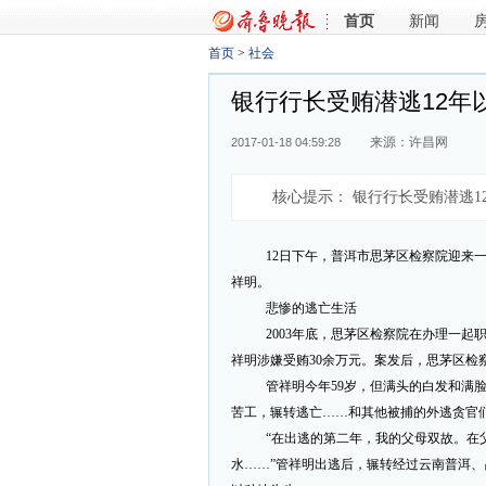
首页
新闻
首页
>
社会
银行行长受贿潜逃12年以
来源：许昌网
2017-01-18 04:59:28
核心提示：
银行行长受贿潜逃12
12日下午，普洱市思茅区检察院迎来
祥明。
悲惨的逃亡生活
2003年底，思茅区检察院在办理一
祥明涉嫌受贿30余万元。案发后，思茅区检
管祥明今年59岁，但满头的白发和满
苦工，辗转逃亡……和其他被捕的外逃贪官
“在出逃的第二年，我的父母双故。在
水……”管祥明出逃后，辗转经过云南普洱