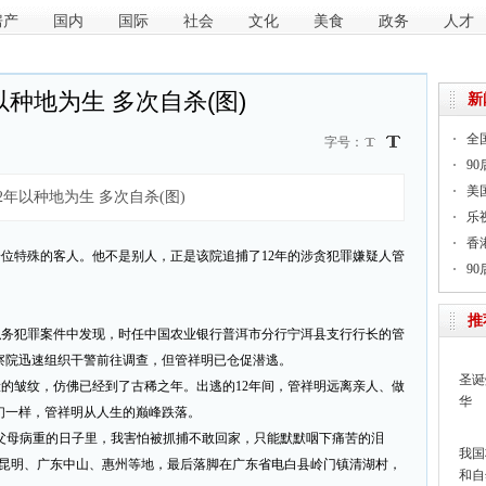
房产
国内
国际
社会
文化
美食
政务
人才
种地为生 多次自杀(图)
新
全
字号：
9
美
年以种地为生 多次自杀(图)
乐
香
一位特殊的客人。他不是别人，正是该院追捕了12年的涉贪犯罪嫌疑人管
9
推
起职务犯罪案件中发现，时任中国农业银行普洱市分行宁洱县支行行长的管
察院迅速组织干警前往调查，但管祥明已仓促潜逃。
圣诞
脸的皱纹，仿佛已经到了古稀之年。出逃的12年间，管祥明远离亲人、做
华
们一样，管祥明从人生的巅峰跌落。
父母病重的日子里，我害怕被抓捕不敢回家，只能默默咽下痛苦的泪
我国
、昆明、广东中山、惠州等地，最后落脚在广东省电白县岭门镇清湖村，
和自