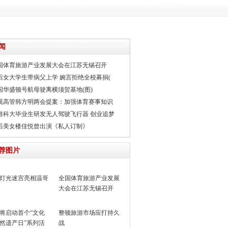
闻
国体育旅游产业发展大会在江苏无锡召开
0后女大学生带病父上学 婉言拒绝全校募捐(
国华盛顿号航母驶离横须贺基地(图)
视高管韩方明两会提案：加强体育赛事知识
港科大毕业生研发无人驾驶飞行器 创业追梦
0后美女楼佳悦曾出演《私人订制》
荐图片
灯光迷宫亮相温哥
全国体育旅游产业发展
大会在江苏无锡召开
将启动首个“文化
整顿旅游市场应打持久
然遗产日”系列活
战