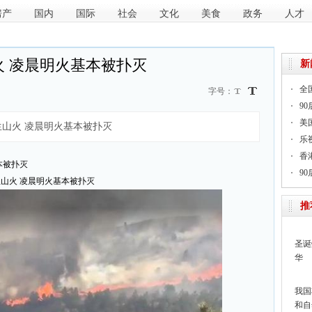
房产
国内
国际
社会
文化
美食
政务
人才
 凌晨明火基本被扑灭
新
全
字号：
9
美
山火 凌晨明火基本被扑灭
乐
香
本被扑灭
9
火 凌晨明火基本被扑灭
推
圣诞
华
我国
和自