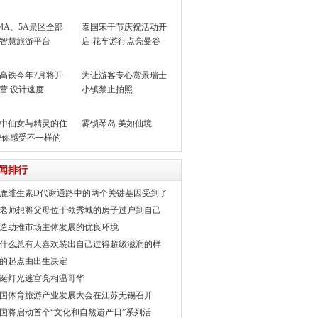
4A、5A景区全部
泰国宋干节庆祝活动开
智慧旅游平台
启 花车游行点亮曼谷
高铁今年7月将开
为让游客专心赏景瑞士
营 设计速度
小镇禁止拍照
m/h
中仙女与精灵的住
雾锁琴岛 美如仙境
带你感受不一样的
其
闻排行
鹿维生素D代谢通路中的两个关键基因受到了
老师想将父母位于领秀城的房子过户到自己
造助推市场主体发展的优良环境
什么总有人喜欢装出自己过得超级滋润的样
的起点由出生决定
诞灯光迷宫亮相温哥华
国体育旅游产业发展大会在江苏无锡召开
国将启动首个“文化和自然遗产日”系列活