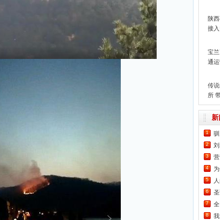
动
陕西
接入
宝兰
通运
250k
传说
所 
土耳
新
1
驯
2
刘
3
营
4
为
5
人
6
圣
7
全
8
我