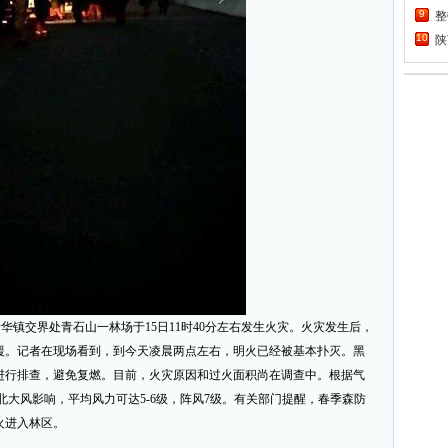
9
整
10
陕
1
坚
2
泰
3
宝
4
为
5
第
6
中
7
张
8
中
9
古
10
“
交界处青石山一林场于15日11时40分左右发生火灾。火灾发生后，
援。记者在现场看到，到今天凌晨两点左右，明火已经被基本扑灭。黑
进行排查，避免复燃。目前，火灾原因和过火面积尚在调查中。根据气
北大风影响，平均风力可达5-6级，阵风7级。有关部门提醒，春季森防
火进入林区。