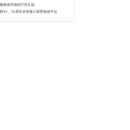
顿旅游市场应打持久战
西4A、5A景区全部接入智慧旅游平台
守在春运路上的那些绚丽“色彩”
国宋干节庆祝活动开启 花车游行点亮曼谷
兰高铁今年7月将开通运营 设计速度250km/
让游客专心赏景瑞士小镇禁止拍照
九届南京高淳水慢城荷花旅游节今日启幕
国阿根廷将互发10年签证 南美旅游说走就走
家界在哈萨克斯坦建立丝路驿站
国游客出境旅游消费 正向休闲深度游转型
巴首家超豪华酒店开业 每晚住宿费用可达万
扬州的夏日”旅游推介洽谈会在京举行