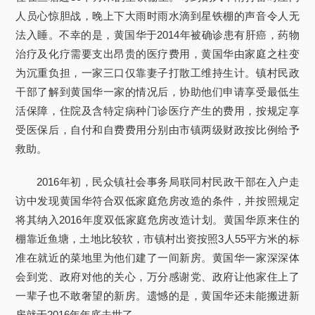
人员心惊胆战，晚上下大雨时雨水滴到星铁棚的声音令人无
法入睡。不幸的是，黄国华于2014年被确诊患有肝癌，药物
治疗及化疗需要支出昂贵的医疗费用，黄国华由家庭之柱变
为沉重负担，一家三口仅靠妻子打散工维持生计。镇村民政
干部了解到黄国华一家的情况后，协助他们申请享受最低生
活保障，住院及含特定病种门诊医疗产生的费用，按规定享
受医保后，自付和自费费用分别由市镇两级财政按比例给予
救助。
2016年初，民众镇社会事务局联同村民政干部在入户走
访中发现黄国华符合双低家庭危房改造的条件，并按照规定
将其纳入2016年度双低家庭危房改造计划。黄国华原来住的
棚靠近鱼塘，土地比较软，市镇村出资按照3人55平方米的标
准在就近的菜地里为他们建了一间新房。黄国华一家深深体
会到党、政府对他的关心，万分感谢党、政府让他家住上了
一辈子也不敢奢望的新房。遗憾的是，黄国华还未能搬进新
房就于2016年年底去世了。