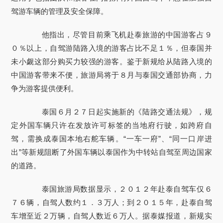
驾游车辆的管理及安全保障。
他指出，尽管目前乘飞机赴泰旅游的中国游客占９
０％以上，自驾游陆路入境的游客占比不足１％，但泰国并
未小觑这部分购买力较强的游客。鉴于新规给从陆路入境的
中国游客带来不便，旅游局将于８月与泰国交通部协商，力
争为游客提供便利。
泰国６月２７日起实施新的《陆路交通法规》，规
定外国车辆只许在发放许可标签的当地府行驶，如跨府自
驾，需换成泰国本地右舵车辆。“一车一府”、“同一口岸进
出”等新规阻断了外国车辆以泰国作为中转站自驾至周边国家
的道路。
泰国旅游局数据显示，２０１２年赴泰自驾车仅６
７６辆，自驾人数约１．３万人；到２０１５年，赴泰自驾
车增至近２万辆，自驾人数近６万人。据泰媒报道，新规实