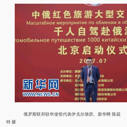
俄罗斯联邦驻华使馆代表伊戈尔致辞。新华网 陈延
特 摄