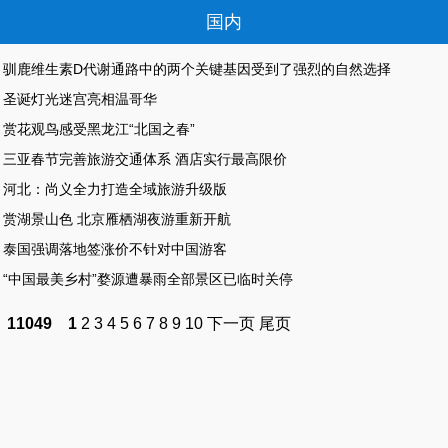
国内
驯鹿维生素D代谢通路中的两个关键基因受到了强烈的自然选择
圣诞灯光迷宫亮相温哥华
赏花观鸟感受黑龙江“北国之春”
三亚春节完善旅游交通体系 酒店实行最高限价
河北：尚义全力打造全域旅游升级版
赏湖景山色 北京雁栖湖夜游重新开航
泰国强调落地签涨价不针对中国游客
“中国最美乡村”婺源遭暴雨全部景区已临时关停
11049
1
2
3
4
5
6
7
8
9
10
下一页
尾页